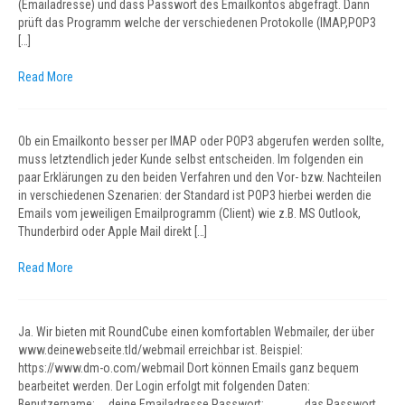
(Emailadresse) und dass Passwort des Emailkontos abgefragt. Dann
prüft das Programm welche der verschiedenen Protokolle (IMAP,POP3
[…]
Read More
Ob ein Emailkonto besser per IMAP oder POP3 abgerufen werden sollte,
muss letztendlich jeder Kunde selbst entscheiden. Im folgenden ein
paar Erklärungen zu den beiden Verfahren und den Vor- bzw. Nachteilen
in verschiedenen Szenarien: der Standard ist POP3 hierbei werden die
Emails vom jeweiligen Emailprogramm (Client) wie z.B. MS Outlook,
Thunderbird oder Apple Mail direkt […]
Read More
Ja. Wir bieten mit RoundCube einen komfortablen Webmailer, der über
www.deinewebseite.tld/webmail erreichbar ist. Beispiel:
https://www.dm-o.com/webmail Dort können Emails ganz bequem
bearbeitet werden. Der Login erfolgt mit folgenden Daten:
Benutzername: deine Emailadresse Passwort: das Passwort