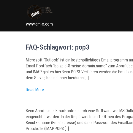
www.dm-o.com
FAQ-Schlagwort:
pop3
Microsoft “Outlook” ist ein kostenpflichtiges Emailprogramm aus
Email-Postfach “beispiel@meine-domain.name” zum Abruf über 
und IMAP gibt es hier.Beim POP3-Verfahren werden die Emails n
dem Server, bedingt aber hierdurch […]
Read More
Beim Abruf eines Emailkontos durch eine Software wie MS Outl
eingerichtet werden. In der Regel wird beim 1. Öffnen des Pro
Benutzername (Emailadresse) und dass Passwort des Emailkon
Protokolle (IMAP,POP3 […]