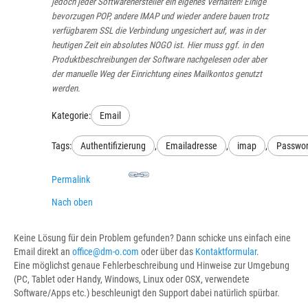
jedoch jeder Softwarehersteller ein eigenes Verhalten! Einige
bevorzugen POP, andere IMAP und wieder andere bauen trotz
verfügbarem SSL die Verbindung ungesichert auf, was in der
heutigen Zeit ein absolutes NOGO ist. Hier muss ggf. in den
Produktbeschreibungen der Software nachgelesen oder aber
der manuelle Weg der Einrichtung eines Mailkontos genutzt
werden.
Kategorie:
Email
Tags:
Authentifizierung
,
Emailadresse
,
imap
,
Passwor
Permalink
Nach oben
Keine Lösung für dein Problem gefunden? Dann schicke uns einfach eine
Email direkt an
office@dm-o.com
oder über das
Kontaktformular
.
Eine möglichst genaue Fehlerbeschreibung und Hinweise zur Umgebung
(PC, Tablet oder Handy, Windows, Linux oder OSX, verwendete
Software/Apps etc.) beschleunigt den Support dabei natürlich spürbar.