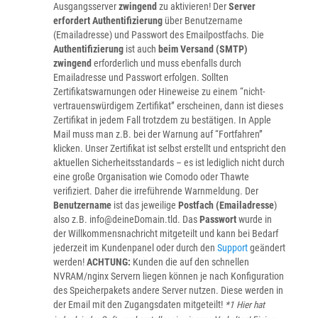
Ausgangsserver
zwingend
zu aktivieren! Der
Server
erfordert Authentifizierung
über Benutzername
(Emailadresse) und Passwort des Emailpostfachs. Die
Authentifizierung
ist auch
beim Versand (SMTP)
zwingend
erforderlich und muss ebenfalls durch
Emailadresse und Passwort erfolgen. Sollten
Zertifikatswarnungen oder Hineweise zu einem “nicht-
vertrauenswürdigem Zertifikat” erscheinen, dann ist dieses
Zertifikat in jedem Fall trotzdem zu bestätigen. In Apple
Mail muss man z.B. bei der Warnung auf “Fortfahren”
klicken. Unser Zertifikat ist selbst erstellt und entspricht den
aktuellen Sicherheitsstandards – es ist lediglich nicht durch
eine große Organisation wie Comodo oder Thawte
verifiziert. Daher die irreführende Warnmeldung. Der
Benutzername
ist das jeweilige
Postfach (Emailadresse
)
also z.B. info@deineDomain.tld. Das
Passwort
wurde in
der Willkommensnachricht mitgeteilt und kann bei Bedarf
jederzeit im Kundenpanel oder durch den
Support
geändert
werden!
ACHTUNG:
Kunden die auf den schnellen
NVRAM/nginx Servern liegen können je nach Konfiguration
des Speicherpakets andere Server nutzen. Diese werden in
der Email mit den Zugangsdaten mitgeteilt!
*1 Hier hat