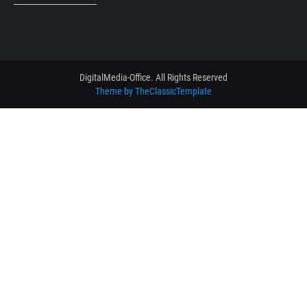
DigitalMedia-Office. All Rights Reserved
Theme by TheClassicTemplate