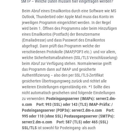
SMTP – Welche Daten müssen hier eingetragen werden?
Beim Abruf eines Emailkontos durch eine Software wie MS
Outlook, Thunderbird oder Apple Mail muss das Konto im
jeweiligen Programm eingerichtet werden. In der Regel
wird beim 1. Öffnen des Programms oder beim Hinzufügen
eines Emailkontos (Postfach) der Benutzername
(Emailadresse) und dass Passwort des Emailkontos
abgefragt. Dann prüft das Programm welche der
verschiedenen Protokolle (IMAP,POP3 etc.) und vor allem,
welche Sicherheitsmaßnahmen (SSL/TLS Verschlüsselung)
beim Abruf zur Verfügung stehen. Normalerweise greift
das Programm dann auf IMAP und gesicherte
Authentifizierung – also den per SSL/TLS-Zertifikat
gesicherten Übertragungsweg zurück und richtet alle
weiteren Einstellungen eigenständig ein. *1 Sollte dies
nicht automatisch geschehen sind folgende Einstellungen
zu verwenden:
Posteingangsserver (IMAPs):
server2.dm-
o.com Port: 993 (SSL) oder 143 (TLS) IMAP-Präfix: /
Posteingangsserver (POP3s): server2.dm-o.com Port:
995 oder 110 (ohne SSL)
Postausgangsserver (SMTPs):
server2.dm-o.com
Port: 587 (TLS) oder 465 (SSL)
SSL/TLS
ist sowohl für Posteingang- als auch